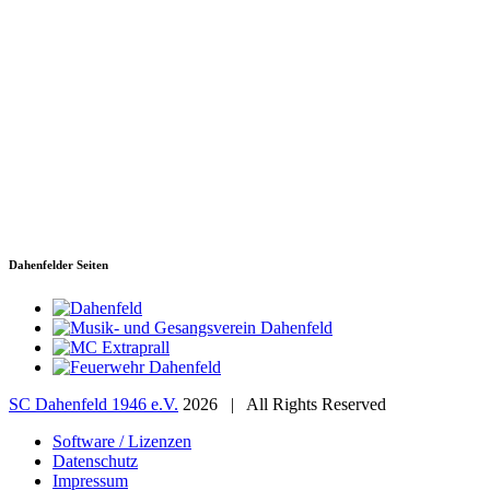
SC Dahenfeld 1946 e.V.
Ganzhornstraße 109
74172 Neckarsulm
Telefon: 0160 230 1108
E-Mail: info[at]sc-dahenfeld.de
Dahenfelder Seiten
SC Dahenfeld 1946 e.V.
2026 | All Rights Reserved
Software / Lizenzen
Datenschutz
Impressum