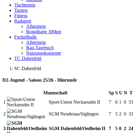
Tischtennis
Turnen
Fitness
Radsport
Allgemein
Bogglharte 300km
Freilufthalle
Allgemein
Bau-Tagebuch
Nutzungskonzepte
TC Dahenfeld
SC Dahenfeld
D2-Jugend - Saison 25/26 - Hinrunde
Mannschaft
Sp
S
U
N
T
1
Sport-Union Neckarsulm II
7
6
1
0
5
2
SGM Neudenau/Siglingen
7
5
2
0
3
3
SGM Dahenfeld/Oedheim II
7
5
0
2
2