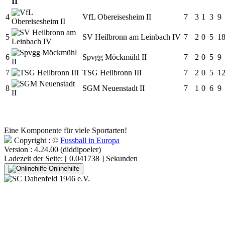
4
VfL Obereisesheim II
7
3
1
3
9
5
SV Heilbronn am Leinbach IV
7
2
0
5
1
6
Spvgg Möckmühl II
7
2
0
5
9
7
TSG Heilbronn III
7
2
0
5
1
8
SGM Neuenstadt II
7
1
0
6
9
Eine Komponente für viele Sportarten!
Copyright : ©
Fussball in Europa
Version : 4.24.00 (diddipoeler)
Ladezeit der Seite: [ 0.041738 ] Sekunden
Onlinehilfe
SC Dahenfeld 1946 e.V.
Ganzhornstraße 109