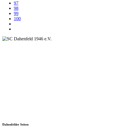
97
98
99
100
SC Dahenfeld 1946 e.V.
Ganzhornstraße 109
74172 Neckarsulm
Telefon: 0160 230 1108
E-Mail: info[at]sc-dahenfeld.de
Dahenfelder Seiten