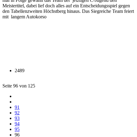
mal in Folge gewann das Team der jetztigen C-Jugend den
Meistertitel, dabei lief doch alles auf ein Entscheidungsspiel gegen
den Tabellenzweiten Höchstberg hinaus. Das Siegreiche Team feiert
mit langem Autokorso
2489
Seite 96 von 125
91
92
93
94
95
96