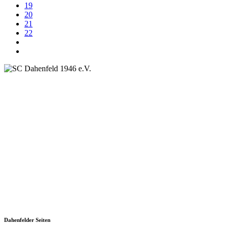
19
20
21
22
SC Dahenfeld 1946 e.V.
Ganzhornstraße 109
74172 Neckarsulm
Telefon: 0160 230 1108
E-Mail: info[at]sc-dahenfeld.de
Dahenfelder Seiten