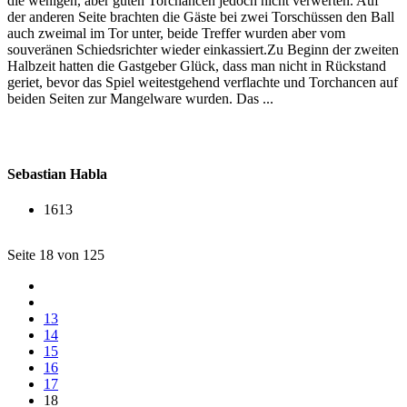
die wenigen, aber guten Torchancen jedoch nicht verwerten. Auf
der anderen Seite brachten die Gäste bei zwei Torschüssen den Ball
auch zweimal im Tor unter, beide Treffer wurden aber vom
souveränen Schiedsrichter wieder einkassiert.Zu Beginn der zweiten
Halbzeit hatten die Gastgeber Glück, dass man nicht in Rückstand
geriet, bevor das Spiel weitestgehend verflachte und Torchancen auf
beiden Seiten zur Mangelware wurden. Das ...
Sebastian Habla
1613
Seite 18 von 125
13
14
15
16
17
18