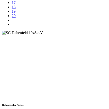
17
18
19
20
SC Dahenfeld 1946 e.V.
Ganzhornstraße 109
74172 Neckarsulm
Telefon: 0160 230 1108
E-Mail: info[at]sc-dahenfeld.de
Dahenfelder Seiten