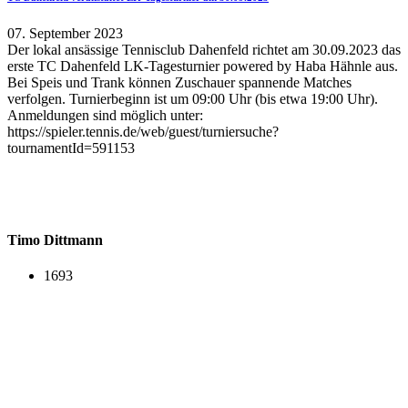
07. September 2023
Der lokal ansässige Tennisclub Dahenfeld richtet am 30.09.2023 das
erste TC Dahenfeld LK-Tagesturnier powered by Haba Hähnle aus.
Bei Speis und Trank können Zuschauer spannende Matches
verfolgen. Turnierbeginn ist um 09:00 Uhr (bis etwa 19:00 Uhr).
Anmeldungen sind möglich unter:
https://spieler.tennis.de/web/guest/turniersuche?
tournamentId=591153
Timo Dittmann
1693