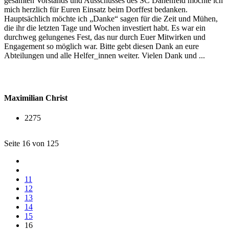
gesamten Vorstands und Ausschusses des SC Dahenfeld möchte ich
mich herzlich für Euren Einsatz beim Dorffest bedanken.
Hauptsächlich möchte ich „Danke“ sagen für die Zeit und Mühen,
die ihr die letzten Tage und Wochen investiert habt. Es war ein
durchweg gelungenes Fest, das nur durch Euer Mitwirken und
Engagement so möglich war. Bitte gebt diesen Dank an eure
Abteilungen und alle Helfer_innen weiter. Vielen Dank und ...
Maximilian Christ
2275
Seite 16 von 125
11
12
13
14
15
16