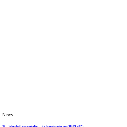
News
TC Dahenfeld veranstaltet LK-Tagesturnier am 30.09.2023