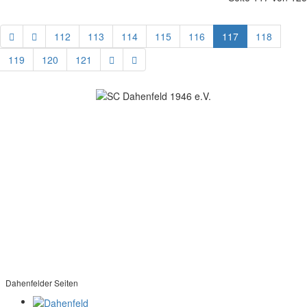
112
113
114
115
116
117
118
119
120
121
SC Dahenfeld 1946 e.V.
Ganzhornstraße 109
74172 Neckarsulm
Telefon: 0160 230 1108
E-Mail: info[at]sc-dahenfeld.de
Dahenfelder Seiten