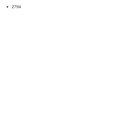
2794
B-Jugend