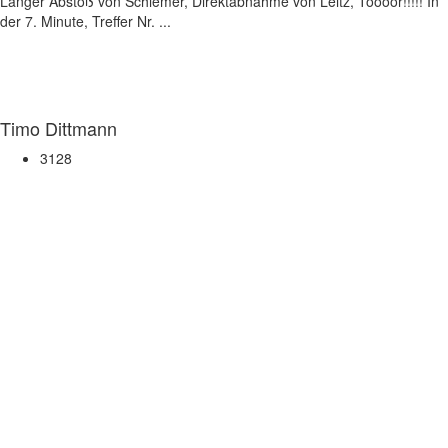
Langer Abstoß von Schiemer, Direktabnahme von Leitz, Toooor!!!!! In
der 7. Minute, Treffer Nr. ...
Timo Dittmann
3128