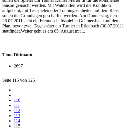
sollen die Spieler um Trainer Rainer Marter fit für die kommende
Saison gemacht werden. Mit Waldläufen wird die Kondition
aufgebaut, mit Testspielen oder Trainingseinheiten auf dem Rasen
sollen die Grundlagen geschaffen werden. Am Donnerstag, den
28.07.2011 steht ein Freundschaftsspiel in Gellmersbach auf dem
Plan, bevor zwei Tage später ein Turnier in Erlenbach (30.07.2011)
stattfindet.Weiter geht es am 05. August mit ...
Timo Dittmann
2697
Seite 115 von 125
110
111
112
113
114
115