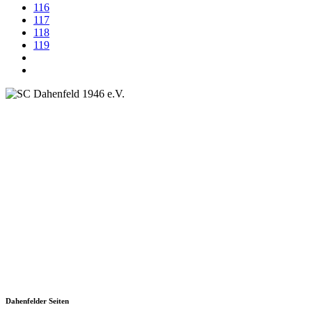
116
117
118
119
SC Dahenfeld 1946 e.V.
Ganzhornstraße 109
74172 Neckarsulm
Telefon: 0160 230 1108
E-Mail: info[at]sc-dahenfeld.de
Dahenfelder Seiten