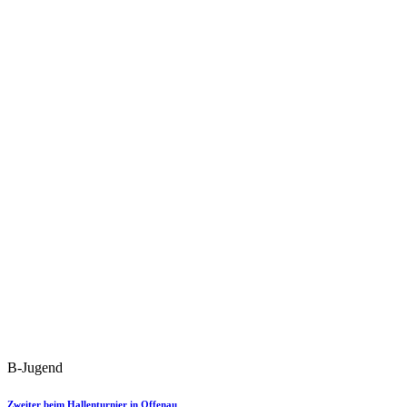
B-Jugend
Zweiter beim Hallenturnier in Offenau