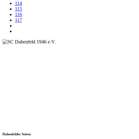
114
115
116
117
SC Dahenfeld 1946 e.V.
Ganzhornstraße 109
74172 Neckarsulm
Telefon: 0160 230 1108
E-Mail: info[at]sc-dahenfeld.de
Dahenfelder Seiten