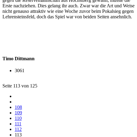
gegen die Reservemannschaft aus Höchstberg gewann, musste die
Erste nachziehen. Dies gelang ihr auch. Zwar war die Art und Weise
nicht genauso attraktiv wie eine Woche zuvor beim Pokalsieg gegen
Lehrensteinsfeld, doch das Spiel war von beiden Seiten ansehnlich.
Timo Dittmann
3061
Seite 113 von 125
108
109
110
111
112
113