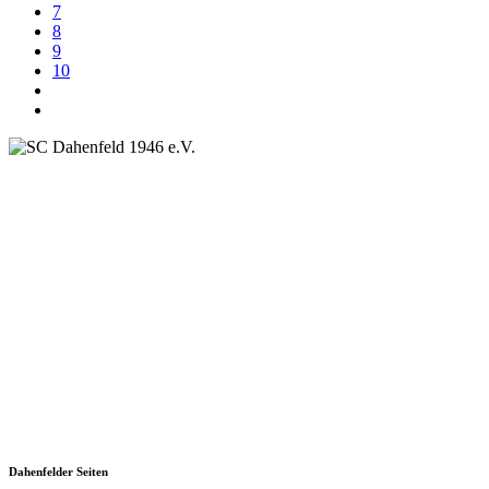
7
8
9
10
SC Dahenfeld 1946 e.V.
Ganzhornstraße 109
74172 Neckarsulm
Telefon: 0160 230 1108
E-Mail: info[at]sc-dahenfeld.de
Dahenfelder Seiten