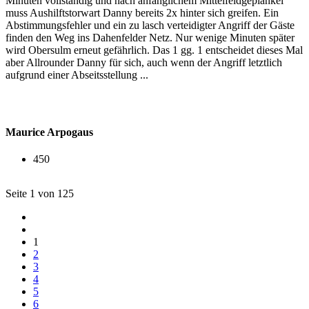
Minuten vollständig und nach anfänglichem Mittelfeldgeplänkel
muss Aushilftstorwart Danny bereits 2x hinter sich greifen. Ein
Abstimmungsfehler und ein zu lasch verteidigter Angriff der Gäste
finden den Weg ins Dahenfelder Netz. Nur wenige Minuten später
wird Obersulm erneut gefährlich. Das 1 gg. 1 entscheidet dieses Mal
aber Allrounder Danny für sich, auch wenn der Angriff letztlich
aufgrund einer Abseitsstellung ...
Maurice Arpogaus
450
Seite 1 von 125
1
2
3
4
5
6