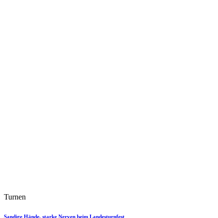
Turnen
Sandige Hände, starke Nerven beim Landesturnfest