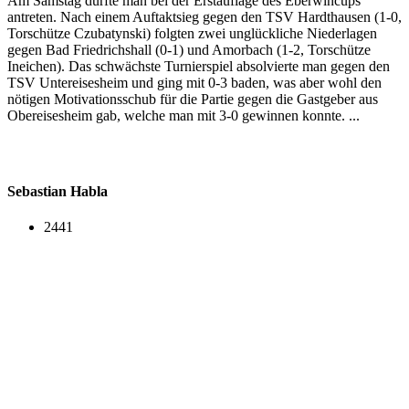
Am Samstag durfte man bei der Erstauflage des Eberwincups
antreten. Nach einem Auftaktsieg gegen den TSV Hardthausen (1-0,
Torschütze Czubatynski) folgten zwei unglückliche Niederlagen
gegen Bad Friedrichshall (0-1) und Amorbach (1-2, Torschütze
Ineichen). Das schwächste Turnierspiel absolvierte man gegen den
TSV Untereisesheim und ging mit 0-3 baden, was aber wohl den
nötigen Motivationsschub für die Partie gegen die Gastgeber aus
Obereisesheim gab, welche man mit 3-0 gewinnen konnte. ...
Sebastian Habla
2441