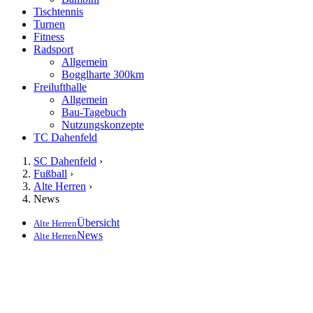
Tischtennis
Turnen
Fitness
Radsport
Allgemein
Bogglharte 300km
Freilufthalle
Allgemein
Bau-Tagebuch
Nutzungskonzepte
TC Dahenfeld
SC Dahenfeld
›
Fußball
›
Alte Herren
›
News
Übersicht
Alte Herren
News
Alte Herren