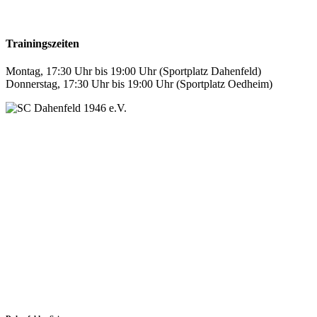
Trainingszeiten
Montag, 17:30 Uhr bis 19:00 Uhr (Sportplatz Dahenfeld)
Donnerstag, 17:30 Uhr bis 19:00 Uhr (Sportplatz Oedheim)
SC Dahenfeld 1946 e.V.
Ganzhornstraße 109
74172 Neckarsulm
Telefon: 0160 230 1108
E-Mail: info[at]sc-dahenfeld.de