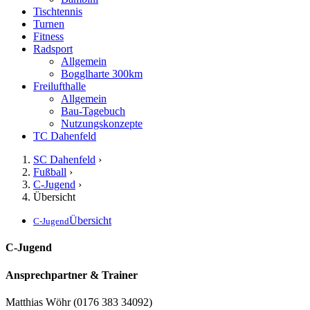
Tischtennis
Turnen
Fitness
Radsport
Allgemein
Bogglharte 300km
Freilufthalle
Allgemein
Bau-Tagebuch
Nutzungskonzepte
TC Dahenfeld
SC Dahenfeld
›
Fußball
›
C-Jugend
›
Übersicht
Übersicht
C-Jugend
C-Jugend
Ansprechpartner & Trainer
Matthias Wöhr (0176 383 34092)