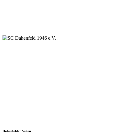
SC Dahenfeld 1946 e.V.
Ganzhornstraße 109
74172 Neckarsulm
Telefon: 0160 230 1108
E-Mail: info[at]sc-dahenfeld.de
Dahenfelder Seiten