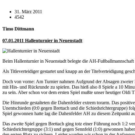
31. März 2011
4542
Timo Dittmann
07.01.2011 Hallenturnier in Neuenstadt
Beim Hallenturnier in Neuenstadt belegte die AH-Fußballmannschaft 
Als Titleverteidiger gestartet und knapp an der Titelverteidigung gesch
Doch von vorne: Am Turnier nahmen Aufgrund der Absagen zweier Manns
mit Hin- und Rückrunde zu spielen. Das hieß also 8 Spiele a 10 Minu
zu sein. Aber schon vor dem ersten Spiel mußte unser heutiger Oldi
Die Hinrunde gestalteten die Dahenfelder extrem torarm. Das positiv
Unentschieden (0:0 gegen Brettach und die Schiedsrichtergruppe) fol
Spiel gewonnen hatte lag die Dahenfelder AH zu diesem Zeitpunkt auf
Das zweite Spiel gegen Brettach ging totz einer Führung noch 1:2 ver
Schiedsrichtergruppe (3:1) und gegen Sennfeld (1:0) gewonnen haben,
den ersten Platz zu sichern. Leider wurden wir schon in der Anfangs