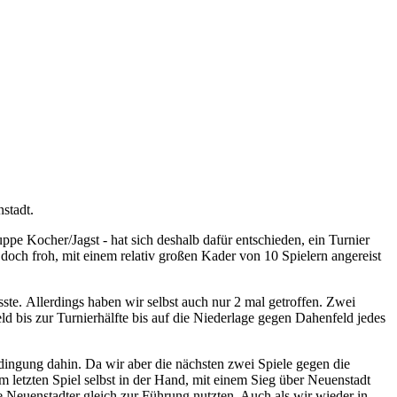
nstadt.
e Kocher/Jagst - hat sich deshalb dafür entschieden, ein Turnier
doch froh, mit einem relativ großen Kader von 10 Spielern angereist
te. Allerdings haben wir selbst auch nur 2 mal getroffen. Zwei
 bis zur Turnierhälfte bis auf die Niederlage gegen Dahenfeld jedes
idingung dahin. Da wir aber die nächsten zwei Spiele gegen die
 letzten Spiel selbst in der Hand, mit einem Sieg über Neuenstadt
 Neuenstadter gleich zur Führung nutzten. Auch als wir wieder in