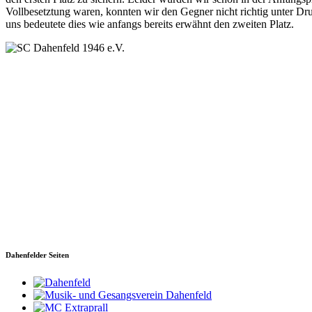
Vollbesetztung waren, konnten wir den Gegner nicht richtig unter D
uns bedeutete dies wie anfangs bereits erwähnt den zweiten Platz.
SC Dahenfeld 1946 e.V.
Ganzhornstraße 109
74172 Neckarsulm
Telefon: 0160 230 1108
E-Mail: info[at]sc-dahenfeld.de
Dahenfelder Seiten