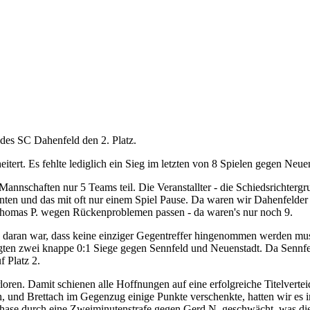
des SC Dahenfeld den 2. Platz.
eitert. Es fehlte lediglich ein Sieg im letzten von 8 Spielen gegen Neue
chaften nur 5 Teams teil. Die Veranstallter - die Schiedsrichtergrupp
nten und das mit oft nur einem Spiel Pause. Da waren wir Dahenfelder 
 Thomas P. wegen Rückenproblemen passen - da waren's nur noch 9.
e daran war, dass keine einziger Gegentreffer hingenommen werden muss
gten zwei knappe 0:1 Siege gegen Sennfeld und Neuenstadt. Da Sennfeld
 Platz 2.
loren. Damit schienen alle Hoffnungen auf eine erfolgreiche Titelverte
 und Brettach im Gegenzug einige Punkte verschenkte, hatten wir es im
phase durch eine Zweiminutenstrafe gegen Gerd N. geschwächt, was die