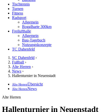
Tischtennis
Turnen
Fitness
Radsport
Allgemein
Bogglharte 300km
Freilufthalle
Allgemein
Bau-Tagebuch
Nutzungskonzepte
TC Dahenfeld
SC Dahenfeld
›
Fußball
›
Alte Herren
›
News
›
Hallenturnier in Neuenstadt
Übersicht
Alte Herren
News
Alte Herren
Alte Herren
Hallenturnier in Neuenstadt