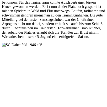
begonnen. Für das Trainerteam konnte Ausdauertrainer Jürgen
Kruck gewonnen werden. Er ist nun da der Platz noch gesperrt ist
mit den Spielern in Wald und Flur unterwegs. Laufen, radfahren und
schwimmen gehören momentan zu den Trainingsinhalten. Die gute
Mitteilung bei der ersten Samstagseinheit war der Cheftrainer
Arpogaus nicht nur dabei, sondern er hielt sie auch bis zum Schluß
durch. Ebenfalls neu im Trainerstab, Torwarttrainer Timo Kühner,
der sobald der Platz es erlaubt sich die Torhüter zur Brust nimmt.
Wir wünschen unserer B-Jugend eine erfolgreiche Saison.
SC Dahenfeld 1946 e.V.
Ganzhornstraße 109
74172 Neckarsulm
Telefon: 0160 230 1108
E-Mail: info[at]sc-dahenfeld.de