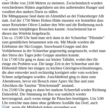
einer Höhe von 2100 Metern zu meistern. Zwischendurch wurden
verschiedenen Hütten angefahren um den auftretenden Hunger und
vorallem den starken Durst zu stillen.
Die Mittagspause fand dann im Almstübel an der Finkenberger Alb
statt. Auf der 1750 Meter Hohen Hütte mussten wir feststellen dass
unser Reiseleiter Oliver Lindner den Wirt und die Bedienung noch
von seinen letztjährigen Besuchen kannte. Anscheinend hat er
diesen das Würfeln beigebracht.
Um ca. 15:00 Uhr fand man sich dann in der Schneebar "Pilsstube"
zum gemütlichen beisammen sein ein. Mit Musik wurden die
Erlebnisse der Ski-Gruppe, Snowboard-Gruppe und den
Verbliebenen in der Schneebar gegenseitig ausgetauscht, wobei man
den Stress des Tages jeder Gruppe ansehen konnte.
Um 17:00 Uhr ging es dann zur letzten Talfahrt, wobei dies für
einige ein Problem war. Die lange Zeit in der Schneebar und die
Höhenluft führte bei einigen zu leichten Gleichgewichtsstörungen,
die aber entweder noch rechtzeitig korrigiert oder vom weichen
Schnee aufgefangen wurden. Anschließend ging es dann zum
Abendessen, bevor ein Besuch einer Apres Ski Bar und zum
Abschluss die Tanzbar "Brückenstadl" anstand.
Um 23:00 Uhr ging es dann bei starkem Schneefall wieder Richtung
Dahenfeld. Die Stimmung im Bus war natürlich wieder
hervorragend, auch wenn einige ihr Päuschen benötigten. Um 5:00
Uhr erreichte man dann ohne größeren Ausfälle das Dorf, auch
wenn die Müdigkeit jedem anzusehen war.