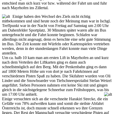
entschied man sich kurz vor bzw. während der Fahrt um und fuhr
nach Mayrhofen ins Zillertal.
Einige haben den Wechsel des Ziels nicht richtig
mitbekommen und sind heute noch der Meinung man war in Ischgl.
Treffpunkt war in der Nacht von Freitag auf Samstag um 2:00 Uhr
am Dahenfelder Sportplatz. 30 Minuten später waren alle im Bus
untergebracht und die Fahrt konnte beginnen. Schlafen war
allerdings nicht angesagt, denn es herschte eine sehr gute Stimmung
im Bus. Die Zeit konnte mit Würfeln oder Kartenspielen vertrieben
werden, denn in der stundenlangen Fahrt konnte man viele Dinge
anstellen.
Um ca. halb 10 kam man am ersten Lift in Mayrhofen an und kurz
nach dem Verteilen der Liftkarten ging es dann auch
schnellstmöglich auf den Berg. Mit der Penkenbahn ging es dann
auf 1800 Metern Höhe um von dort je nach Fahrkönnen auf
verschiedenen Pisten Spaß zu haben. Die Skifahrer wurden von Oli
Linder und die Snowboarder von Tiefschneespezialist Stefan Wetzel
angeführt. Sieben Personen nahmen erst keine Ski mit und gingen
gleich in die nächstgelegene Schneebar zum Frühshoppen, was bis
um 17:00 Uhr anhielt.
Einige versuchten sich an die verschneite Harakiri Strecke, die ein
Gefälle von 78% aufweißen kann und somit die steilste Abfahrt
Österreichs ist, doch musste schnell erkennen wo ihre Grenzen
liegen. Der Rest der Mannschaft versuchte verschiedene Pisten auf