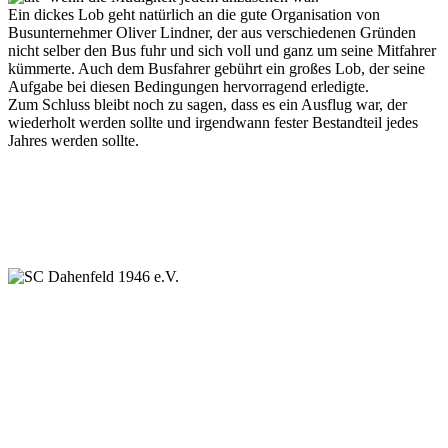
Ein dickes Lob geht natürlich an die gute Organisation von
Busunternehmer Oliver Lindner, der aus verschiedenen Gründen
nicht selber den Bus fuhr und sich voll und ganz um seine Mitfahrer
kümmerte. Auch dem Busfahrer gebührt ein großes Lob, der seine
Aufgabe bei diesen Bedingungen hervorragend erledigte.
Zum Schluss bleibt noch zu sagen, dass es ein Ausflug war, der
wiederholt werden sollte und irgendwann fester Bestandteil jedes
Jahres werden sollte.
SC Dahenfeld 1946 e.V.
Ganzhornstraße 109
74172 Neckarsulm
Telefon: 0160 230 1108
E-Mail: info[at]sc-dahenfeld.de