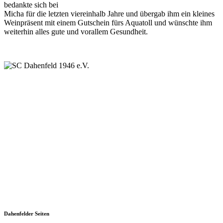
bedankte sich bei
Micha für die letzten viereinhalb Jahre und übergab ihm ein kleines
Weinpräsent mit einem Gutschein fürs Aquatoll und wünschte ihm
weiterhin alles gute und vorallem Gesundheit.
SC Dahenfeld 1946 e.V.
Ganzhornstraße 109
74172 Neckarsulm
Telefon: 0160 230 1108
E-Mail: info[at]sc-dahenfeld.de
Dahenfelder Seiten