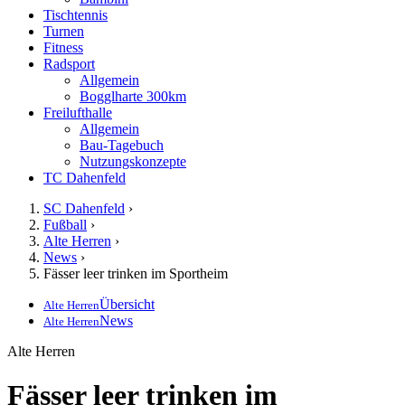
Tischtennis
Turnen
Fitness
Radsport
Allgemein
Bogglharte 300km
Freilufthalle
Allgemein
Bau-Tagebuch
Nutzungskonzepte
TC Dahenfeld
SC Dahenfeld
›
Fußball
›
Alte Herren
›
News
›
Fässer leer trinken im Sportheim
Übersicht
Alte Herren
News
Alte Herren
Alte Herren
Fässer leer trinken im