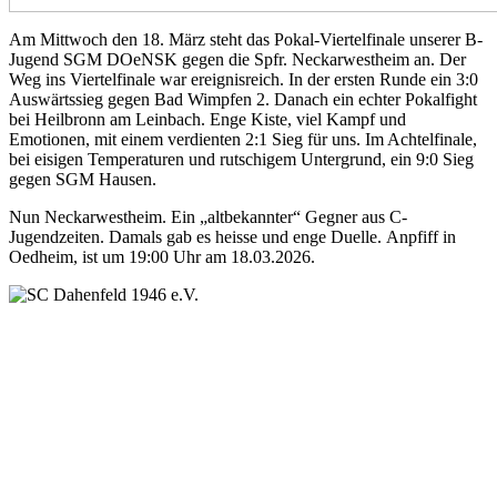
Am Mittwoch den 18. März steht das Pokal-Viertelfinale unserer B-
Jugend SGM DOeNSK gegen die Spfr. Neckarwestheim an. Der
Weg ins Viertelfinale war ereignisreich. In der ersten Runde ein 3:0
Auswärtssieg gegen Bad Wimpfen 2. Danach ein echter Pokalfight
bei Heilbronn am Leinbach. Enge Kiste, viel Kampf und
Emotionen, mit einem verdienten 2:1 Sieg für uns. Im Achtelfinale,
bei eisigen Temperaturen und rutschigem Untergrund, ein 9:0 Sieg
gegen SGM Hausen.
Nun Neckarwestheim. Ein „altbekannter“ Gegner aus C-
Jugendzeiten. Damals gab es heisse und enge Duelle. Anpfiff in
Oedheim, ist um 19:00 Uhr am 18.03.2026.
SC Dahenfeld 1946 e.V.
Ganzhornstraße 109
74172 Neckarsulm
Telefon: 0160 230 1108
E-Mail: info[at]sc-dahenfeld.de