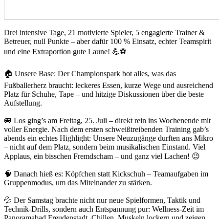
Drei intensive Tage, 21 motivierte Spieler, 5 engagierte Trainer &
Betreuer, null Punkte – aber dafür 100 % Einsatz, echter Teamspirit
und eine Extraportion gute Laune! 💪⚽
🏠 Unsere Base: Der Championspark bot alles, was das
Fußballerherz braucht: leckeres Essen, kurze Wege und ausreichend
Platz für Schuhe, Tape – und hitzige Diskussionen über die beste
Aufstellung.
🚐 Los ging’s am Freitag, 25. Juli – direkt rein ins Wochenende mit
voller Energie. Nach dem ersten schweißtreibenden Training gab’s
abends ein echtes Highlight: Unsere Neuzugänge durften ans Mikro
– nicht auf dem Platz, sondern beim musikalischen Einstand. Viel
Applaus, ein bisschen Fremdscham – und ganz viel Lachen! 😉
🧠 Danach hieß es: Köpfchen statt Kickschuh – Teamaufgaben im
Gruppenmodus, um das Miteinander zu stärken.
💦 Der Samstag brachte nicht nur neue Spielformen, Taktik und
Technik-Drills, sondern auch Entspannung pur: Wellness-Zeit im
Panoramabad Freudenstadt. Chillen, Muskeln lockern und zeigen