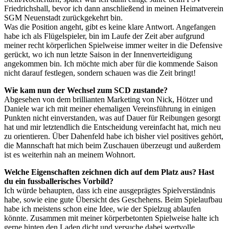
Friedrichshall, bevor ich dann anschließend in meinen Heimatverein
SGM Neuenstadt zurückgekehrt bin.
Was die Position angeht, gibt es keine klare Antwort. Angefangen
habe ich als Flügelspieler, bin im Laufe der Zeit aber aufgrund
meiner recht körperlichen Spielweise immer weiter in die Defensive
gerückt, wo ich nun letzte Saison in der Innenverteidigung
angekommen bin. Ich möchte mich aber für die kommende Saison
nicht darauf festlegen, sondern schauen was die Zeit bringt!
Wie kam nun der Wechsel zum SCD zustande?
Abgesehen von dem brillianten Marketing von Nick, Hötzer und
Daniele war ich mit meiner ehemaligen Vereinsführung in einigen
Punkten nicht einverstanden, was auf Dauer für Reibungen gesorgt
hat und mir letztendlich die Entscheidung vereinfacht hat, mich neu
zu orientieren. Über Dahenfeld habe ich bisher viel positives gehört,
die Mannschaft hat mich beim Zuschauen überzeugt und außerdem
ist es weiterhin nah an meinem Wohnort.
Welche Eigenschaften zeichnen dich auf dem Platz aus? Hast
du ein fussballerisches Vorbild?
Ich würde behaupten, dass ich eine ausgeprägtes Spielverständnis
habe, sowie eine gute Übersicht des Geschehens. Beim Spielaufbau
habe ich meistens schon eine Idee, wie der Spielzug ablaufen
könnte. Zusammen mit meiner körperbetonten Spielweise halte ich
gerne hinten den Laden dicht und versuche dabei wertvolle