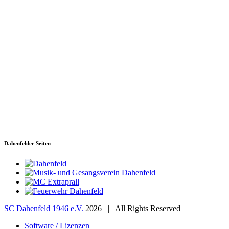
SC Dahenfeld 1946 e.V.
Ganzhornstraße 109
74172 Neckarsulm
Telefon: 0160 230 1108
E-Mail: info[at]sc-dahenfeld.de
Dahenfelder Seiten
SC Dahenfeld 1946 e.V.
2026 | All Rights Reserved
Software / Lizenzen