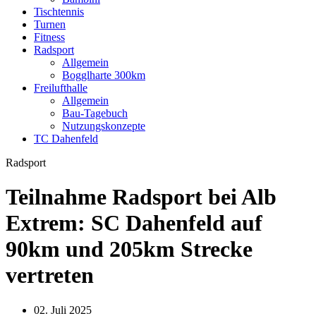
Tischtennis
Turnen
Fitness
Radsport
Allgemein
Bogglharte 300km
Freilufthalle
Allgemein
Bau-Tagebuch
Nutzungskonzepte
TC Dahenfeld
Radsport
Teilnahme Radsport bei Alb
Extrem: SC Dahenfeld auf
90km und 205km Strecke
vertreten
02. Juli 2025