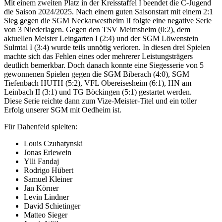
Mit einem zweiten Platz in der Kreisstaffel I beendet die C-Jugend
die Saison 2024/2025. Nach einem guten Saisonstart mit einem 2:1
Sieg gegen die SGM Neckarwestheim II folgte eine negative Serie
von 3 Niederlagen. Gegen den TSV Meimsheim (0:2), dem
aktuellen Meister Leingarten I (2:4) und der SGM Löwenstein
Sulmtal I (3:4) wurde teils unnötig verloren. In diesen drei Spielen
machte sich das Fehlen eines oder mehrerer Leistungsträgers
deutlich bemerkbar. Doch danach konnte eine Siegesserie von 5
gewonnenen Spielen gegen die SGM Biberach (4:0), SGM
Tiefenbach HUTH (5:2), VFL Obereisesheim (6:1), HN am
Leinbach II (3:1) und TG Böckingen (5:1) gestartet werden.
Diese Serie reichte dann zum Vize-Meister-Titel und ein toller
Erfolg unserer SGM mit Oedheim ist.
Für Dahenfeld spielten:
Louis Czubatynski
Jonas Erlewein
Ylli Fandaj
Rodrigo Hübert
Samuel Kleiner
Jan Körner
Levin Lindner
David Schietinger
Matteo Sieger