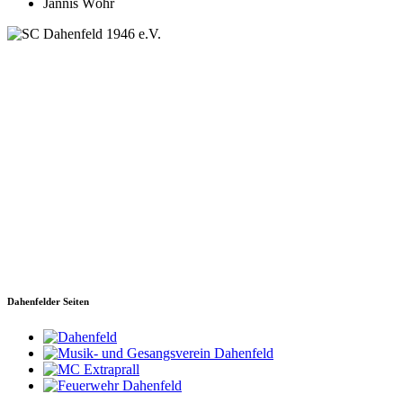
Jannis Wöhr
SC Dahenfeld 1946 e.V.
Ganzhornstraße 109
74172 Neckarsulm
Telefon: 0160 230 1108
E-Mail: info[at]sc-dahenfeld.de
Dahenfelder Seiten