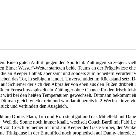
n. Einen guten Auftritt gegen den Sportclub Züttlingen zu zeigen, vie
ten Eimer Wasser“-Wetter starteten beide Teams an der Prügelwiese ehe
n die an Keeper Lothak aber samt und sonders zum Scheitern verurtei
h neben das Tor, in selbigem landet. Unverschuldet im Rückstand setzt
 auf Schiemer der sich den Abpraller von eben aus den Füßen dribbelt
nen Fernschuss spitzelt ein Züttlinger ohne Chance für den frisch fris
st wird bei den heißen Temperaturen gewechselt. Dittmann bekommt e
arf Dittman gleich wieder rein und war damit bereits in 2 Wechsel invol
urück und verhindert den Ausgleich.
ld um Dome, Fladi, Tim und Rofi steht gut und das Mittelfeld mit Dau
 Weil die Sonne noch immer knallt, wechselt Coach Bardl mit Fabi Leb
el von Coach Schiemer mit und am Keeper der Gäste vorbei, der Winkel 
ne Trinkpause in der Ehrenfried noch prophetisch auf Danny einredet: 