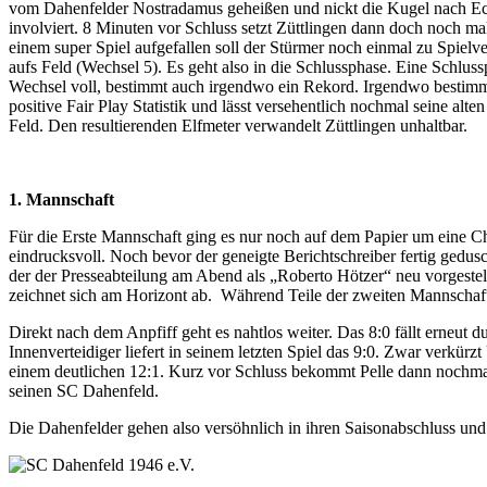
vom Dahenfelder Nostradamus geheißen und nickt die Kugel nach Eckb
involviert. 8 Minuten vor Schluss setzt Züttlingen dann doch noch ma
einem super Spiel aufgefallen soll der Stürmer noch einmal zu Spiel
aufs Feld (Wechsel 5). Es geht also in die Schlussphase. Eine Schlu
Wechsel voll, bestimmt auch irgendwo ein Rekord. Irgendwo bestimmt 
positive Fair Play Statistik und lässt versehentlich nochmal seine al
Feld. Den resultierenden Elfmeter verwandelt Züttlingen unhaltbar.
1. Mannschaft
Für die Erste Mannschaft ging es nur noch auf dem Papier um eine Cha
eindrucksvoll. Noch bevor der geneigte Berichtschreiber fertig gedus
der der Presseabteilung am Abend als „Roberto Hötzer“ neu vorgestellt
zeichnet sich am Horizont ab. Während Teile der zweiten Mannschaft
Direkt nach dem Anpfiff geht es nahtlos weiter. Das 8:0 fällt erneut 
Innenverteidiger liefert in seinem letzten Spiel das 9:0. Zwar verkü
einem deutlichen 12:1. Kurz vor Schluss bekommt Pelle dann nochmal 
seinen SC Dahenfeld.
Die Dahenfelder gehen also versöhnlich in ihren Saisonabschluss und 