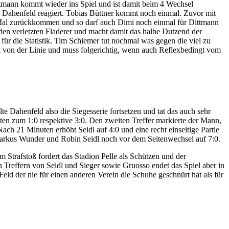
ttmann kommt wieder ins Spiel und ist damit beim 4 Wechsel
nd Dahenfeld reagiert. Tobias Büttner kommt noch einmal. Zuvor mit
es Mal zurückkommen und so darf auch Dimi noch einmal für Dittmann
den verletzten Fladerer und macht damit das halbe Dutzend der
ür die Statistik. Tim Schiemer tut nochmal was gegen die viel zu
ugel von der Linie und muss folgerichtig, wenn auch Reflexbedingt vom
e Dahenfeld also die Siegesserie fortsetzen und tat das auch sehr
zten zum 1:0 respektive 3:0. Den zweiten Treffer markierte der Mann,
ach 21 Minuten erhöht Seidl auf 4:0 und eine recht einseitige Partie
 Markus Wunder und Robin Seidl noch vor dem Seitenwechsel auf 7:0.
m Strafstoß fordert das Stadion Pelle als Schützen und der
n Treffern von Seidl und Sieger sowie Gruosso endet das Spiel aber in
d der nie für einen anderen Verein die Schuhe geschnürt hat als für