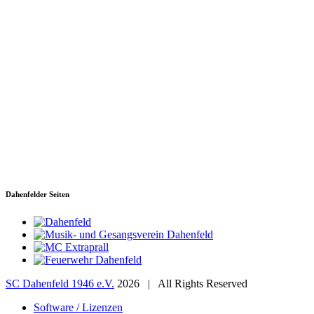
SC Dahenfeld 1946 e.V.
Ganzhornstraße 109
74172 Neckarsulm
Telefon: 0160 230 1108
E-Mail: info[at]sc-dahenfeld.de
Dahenfelder Seiten
SC Dahenfeld 1946 e.V.
2026 | All Rights Reserved
Software / Lizenzen