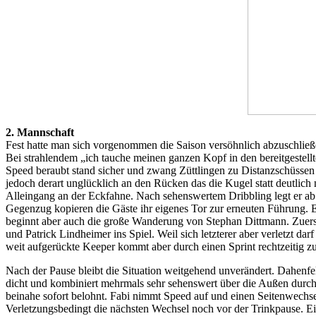
2. Mannschaft
Fest hatte man sich vorgenommen die Saison versöhnlich abzuschließe
Bei strahlendem „ich tauche meinen ganzen Kopf in den bereitgestell
Speed beraubt stand sicher und zwang Züttlingen zu Distanzschüsse
jedoch derart unglücklich an den Rücken das die Kugel statt deutlic
Alleingang an der Eckfahne. Nach sehenswertem Dribbling legt er ab
Gegenzug kopieren die Gäste ihr eigenes Tor zur erneuten Führung. Ei
beginnt aber auch die große Wanderung von Stephan Dittmann. Zuer
und Patrick Lindheimer ins Spiel. Weil sich letzterer aber verletzt d
weit aufgerückte Keeper kommt aber durch einen Sprint rechtzeitig z
Nach der Pause bleibt die Situation weitgehend unverändert. Dahenfe
dicht und kombiniert mehrmals sehr sehenswert über die Außen durch.
beinahe sofort belohnt. Fabi nimmt Speed auf und einen Seitenwechs
Verletzungsbedingt die nächsten Wechsel noch vor der Trinkpause. Ei