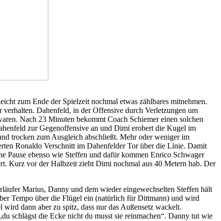
lleicht zum Ende der Spielzeit nochmal etwas zählbares mitnehmen.
r verhalten. Dahenfeld, in der Offensive durch Verletzungen um
lt waren. Nach 23 Minuten bekommt Coach Schiemer einen solchen
 Dahenfeld zur Gegenoffensive an und Dimi erobert die Kugel im
 und trocken zum Ausgleich abschließt. Mehr oder weniger im
ierten Ronaldo Verschnitt im Dahenfelder Tor über die Linie. Damit
ine Pause ebenso wie Steffen und dafür kommen Enrico Schwager
viert. Kurz vor der Halbzeit zieht Dimi nochmal aus 40 Metern hab. Der
erläufer Marius, Danny und dem wieder eingewechselten Steffen hält
er Tempo über die Flügel ein (natürlich für Dittmann) und wird
wird dann aber zu spitz, dass nur das Außensetz wackelt.
„du schlägst die Ecke nicht du musst sie reinmachen“. Danny tut wie