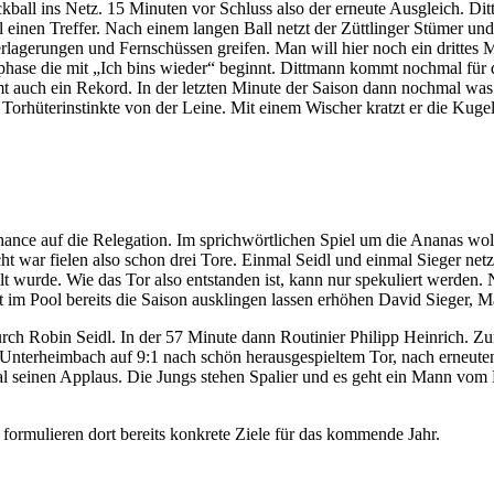
all ins Netz. 15 Minuten vor Schluss also der erneute Ausgleich. Di
l einen Treffer. Nach einem langen Ball netzt der Züttlinger Stümer u
verlagerungen und Fernschüssen greifen. Man will hier noch ein dritt
ssphase die mit „Ich bins wieder“ beginnt. Dittmann kommt nochmal für 
auch ein Rekord. In der letzten Minute der Saison dann nochmal was f
ten Torhüterinstinkte von der Leine. Mit einem Wischer kratzt er die K
nce auf die Relegation. Im sprichwörtlichen Spiel um die Ananas wollt
cht war fielen also schon drei Tore. Einmal Seidl und einmal Sieger net
 wurde. Wie das Tor also entstanden ist, kann nur spekuliert werden. N
 im Pool bereits die Saison ausklingen lassen erhöhen David Sieger,
durch Robin Seidl. In der 57 Minute dann Routinier Philipp Heinrich. Zu
rzt Unterheimbach auf 9:1 nach schön herausgespieltem Tor, nach erneute
seinen Applaus. Die Jungs stehen Spalier und es geht ein Mann vom Fel
formulieren dort bereits konkrete Ziele für das kommende Jahr.