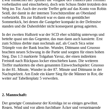
vorbeilaufen und einschieben), doch sein Schuss findet trotzdem den
Weg ins Tor. Auch der zweite Treffer geht auf das Konto von Robin
Seidl, der damit in der internen Torschützenliste an Obenland
vorbeizieht. Bis zur Halbzeit war es dann ein gemütlicher
Sommerkick, bei denen die Gastgeber kompakt in der Defensive
standen und die Dahenfelder nicht konsequent genug agierten.
In der zweiten Halbzeit war der SCD eher schläfrig unterwegs und
bettelte quasi um das Gegentor, das man dann auch kassierte. Erst
zum Schluss drehte man nochmals auf, als Coach Sica seine
Trümpfe von der Bank brachte. Wunder, Dittmann und Gruosso
brachten neuen Schwung in die Partie und sorgten für einen hohen
Sieg. Das 1:3 markierte Tolgahan Yavuz, der einen indirekten
Freistoß nach Rückpass locker einschieben kann. Die weiteren
Treffer markierten die eben genannten Einwechselspieler: Gruosso
in der 81. Minute, Wunder in der 87. Minute und Dittmann in der
Nachspielzeit. Am Ende ein klarer Sieg für die Männer in Rot, die
weiter auf Tabellenplatz 5 verweilen.
2. Mannschaft:
Der geneigte Connaisseur der Kreisliga ist so einiges gewöhnt.
Regen, Wind und vor allem furchtbare Äcker und verspringende