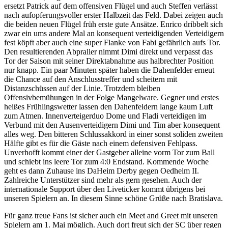
ersetzt Patrick auf dem offensiven Flügel und auch Steffen verlässt
nach aufopferungsvoller erster Halbzeit das Feld. Dabei zeigen auch
die beiden neuen Flügel früh erste gute Ansätze. Enrico dribbelt sich
zwar ein ums andere Mal an konsequent verteidigenden Verteidigern
fest köpft aber auch eine super Flanke von Fabi gefährlich aufs Tor.
Den resultierenden Abpraller nimmt Dimi direkt und verpasst das
Tor der Saison mit seiner Direktabnahme aus halbrechter Position
nur knapp. Ein paar Minuten später haben die Dahenfelder erneut
die Chance auf den Anschlusstreffer und scheitern mit
Distanzschüssen auf der Linie. Trotzdem bleiben
Offensivbemühungen in der Folge Mangelware. Gegner und erstes
heißes Frühlingswetter lassen den Dahenfeldern lange kaum Luft
zum Atmen. Innenverteigerduo Dome und Fladi verteidigen im
Verbund mit den Ausenverteidigern Dimi und Tim aber konsequent
alles weg. Den bitteren Schlussakkord in einer sonst soliden zweiten
Hälfte gibt es für die Gäste nach einem defensiven Fehlpass.
Unverhofft kommt einer der Gastgeber alleine vorm Tor zum Ball
und schiebt ins leere Tor zum 4:0 Endstand. Kommende Woche
geht es dann Zuhause ins DaHeim Derby gegen Oedheim II.
Zahlreiche Unterstützer sind mehr als gern gesehen. Auch der
internationale Support über den Liveticker kommt übrigens bei
unseren Spielern an. In diesem Sinne schöne Grüße nach Bratislava.
Für ganz treue Fans ist sicher auch ein Meet and Greet mit unseren
Spielern am 1. Mai möglich. Auch dort freut sich der SC über regen