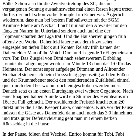
Bälle. Schön also für die Zweitvertretung des SC, die am
vergangenen Sonntag ausnahmsweise mal einen Rasen kaputt treten
durfte, der nicht schon vorher komplett im Eimer war. Ärgerlich
wiederrum, dass man bei bestem Fußballwetter mit der SGM
Krumme Ebene am Neckar II nicht nur auf den Anwärter für den
längsten Namen im Unterland sondern auch auf eine der
Topmannschaften der Liga traf. Und die Hausherren gingen früh
offensiv zu Werke. Dahenfeld lauerte aus dem inzwischen
eingespielten tiefen Block auf Konter. Relativ früh kamen der
Dahenfelder Man of the Match Dimi und Legende ToFi gemeinsam
vors Tor. Das Zuspiel von Dimi nach sehenswertem Dribbling
konnte aber abgefangen werden. In Minute 13 dann das 1:0 für das
Heimteam. Der sonst super aufgelegte Dittmann und Allrounder
Hochadel stehen sich beim Pressschlag gegenseitig auf den Füßen
und der Krummebener steckt den resultierenden Zufallsball einmal
quer durch den 16er wo nur noch eingeschoben werden muss.
Danach setzt es im ersten Durchgang zwei weitere Gegentore. Nach
einer knappen halben Stunde wird ein Stürmer des Heimteams im
16er zu Fall gebracht. Der resultierende Freistoß kracht zum 2:0
direkt unter die Latte. Keeper Luka, chancenlos. Kurz vor der Pause
müssen die Gäste aus Dahenfeld dann auch noch das 3:0 hinnehmen
und trotz guter Defensivleistung geht man mit einem herben
Rückschlag in die Pause.
In der Pause, folgen drei Wechsel. Enrico kommt für Tobi, Fabi