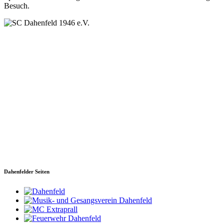
Besuch.
SC Dahenfeld 1946 e.V.
Ganzhornstraße 109
74172 Neckarsulm
Telefon: 0160 230 1108
E-Mail: info[at]sc-dahenfeld.de
Dahenfelder Seiten