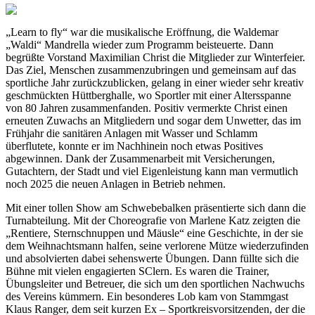
„Learn to fly“ war die musikalische Eröffnung, die Waldemar
„Waldi“ Mandrella wieder zum Programm beisteuerte. Dann
begrüßte Vorstand Maximilian Christ die Mitglieder zur Winterfeier.
Das Ziel, Menschen zusammenzubringen und gemeinsam auf das
sportliche Jahr zurückzublicken, gelang in einer wieder sehr kreativ
geschmückten Hüttberghalle, wo Sportler mit einer Altersspanne
von 80 Jahren zusammenfanden. Positiv vermerkte Christ einen
erneuten Zuwachs an Mitgliedern und sogar dem Unwetter, das im
Frühjahr die sanitären Anlagen mit Wasser und Schlamm
überflutete, konnte er im Nachhinein noch etwas Positives
abgewinnen. Dank der Zusammenarbeit mit Versicherungen,
Gutachtern, der Stadt und viel Eigenleistung kann man vermutlich
noch 2025 die neuen Anlagen in Betrieb nehmen.
Mit einer tollen Show am Schwebebalken präsentierte sich dann die
Turnabteilung. Mit der Choreografie von Marlene Katz zeigten die
„Rentiere, Sternschnuppen und Mäusle“ eine Geschichte, in der sie
dem Weihnachtsmann halfen, seine verlorene Mütze wiederzufinden
und absolvierten dabei sehenswerte Übungen. Dann füllte sich die
Bühne mit vielen engagierten SClern. Es waren die Trainer,
Übungsleiter und Betreuer, die sich um den sportlichen Nachwuchs
des Vereins kümmern. Ein besonderes Lob kam von Stammgast
Klaus Ranger, dem seit kurzen Ex – Sportkreisvorsitzenden, der die