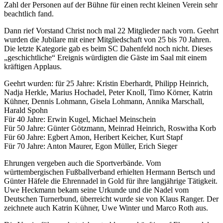
Zahl der Personen auf der Bühne für einen recht kleinen Verein sehr
beachtlich fand.
Dann rief Vorstand Christ noch mal 22 Mitglieder nach vorn. Geehrt
wurden die Jubilare mit einer Mitgliedschaft von 25 bis 70 Jahren.
Die letzte Kategorie gab es beim SC Dahenfeld noch nicht. Dieses
„geschichtliche“ Ereignis würdigten die Gäste im Saal mit einem
kräftigen Applaus.
Geehrt wurden: für 25 Jahre: Kristin Eberhardt, Philipp Heinrich,
Nadja Herkle, Marius Hochadel, Peter Knoll, Timo Körner, Katrin
Kühner, Dennis Lohmann, Gisela Lohmann, Annika Marschall,
Harald Spohn
Für 40 Jahre: Erwin Kugel, Michael Meinschein
Für 50 Jahre: Günter Götzmann, Meinrad Heinrich, Roswitha Korb
Für 60 Jahre: Egbert Amon, Heribert Keicher, Kurt Stapf
Für 70 Jahre: Anton Maurer, Egon Müller, Erich Sieger
Ehrungen vergeben auch die Sportverbände. Vom
württembergischen Fußballverband erhielten Hermann Bertsch und
Günter Häfele die Ehrennadel in Gold für ihre langjährige Tätigkeit.
Uwe Heckmann bekam seine Urkunde und die Nadel vom
Deutschen Turnerbund, überreicht wurde sie von Klaus Ranger. Der
zeichnete auch Katrin Kühner, Uwe Winter und Marco Roth aus.