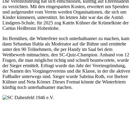
Die Vereinsführung hat sich entschlossen, künftig auf Ehrennadeln
zu verzichten. Mit den eingesparten Kosten, erweitert um Spenden
und aufgerundet vom Verein werden Organisationen, die sich um
Kinder kümmern, unterstützt. Im letzten Jahr war das die Astrid-
Lindgren-Schule, für 2025 zog Katrin Kühner die Krümelkiste der
Caritas Heilbronn Hohenlohe.
Im Bemühen, die Winterfeier noch unterhaltsamer zu machen, kam
dann Sebastian Habla als Moderator auf die Bühne und ermittelte
unter den 90 Teilnehmern, die per Handy im Saal bei dem
Wettbewerb mitmachten, den SC-Quiz-Champion. Anhand von 12
Fragen, die man möglichst richtig und schnell beantwortete, wurde
der Sieger ermittelt. Erfragt wurde das Jahr der Vereinsgründung,
der Namen des Vorgängervereins und die Klasse, in der die aktiven
Fußballer unterwegs sind. Sieger wurde Sabrina Roth, vor Ilselore
Kühner und Neta Körner. Dieses Format könnte die Winterfeiern
künftig noch unterhaltsamer machen.
SC Dahenfeld 1946 e.V.
Ganzhornstraße 109
74172 Neckarsulm