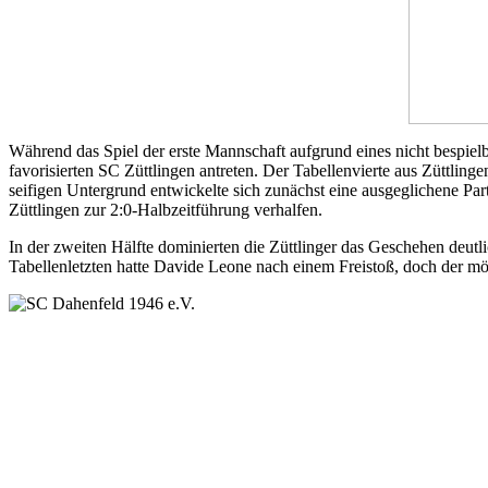
Während das Spiel der erste Mannschaft aufgrund eines nicht bespielb
favorisierten SC Züttlingen antreten. Der Tabellenvierte aus Züttlinge
seifigen Untergrund entwickelte sich zunächst eine ausgeglichene Part
Züttlingen zur 2:0-Halbzeitführung verhalfen.
In der zweiten Hälfte dominierten die Züttlinger das Geschehen deut
Tabellenletzten hatte Davide Leone nach einem Freistoß, doch der mögl
SC Dahenfeld 1946 e.V.
Ganzhornstraße 109
74172 Neckarsulm
Telefon: 0160 230 1108
E-Mail: info[at]sc-dahenfeld.de