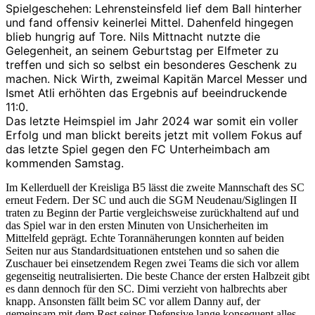
Spielgeschehen: Lehrensteinsfeld lief dem Ball hinterher
und fand offensiv keinerlei Mittel. Dahenfeld hingegen
blieb hungrig auf Tore. Nils Mittnacht nutzte die
Gelegenheit, an seinem Geburtstag per Elfmeter zu
treffen und sich so selbst ein besonderes Geschenk zu
machen. Nick Wirth, zweimal Kapitän Marcel Messer und
Ismet Atli erhöhten das Ergebnis auf beeindruckende
11:0.
Das letzte Heimspiel im Jahr 2024 war somit ein voller
Erfolg und man blickt bereits jetzt mit vollem Fokus auf
das letzte Spiel gegen den FC Unterheimbach am
kommenden Samstag.
Im Kellerduell der Kreisliga B5 lässt die zweite Mannschaft des SC
erneut Federn. Der SC und auch die SGM Neudenau/Siglingen II
traten zu Beginn der Partie vergleichsweise zurückhaltend auf und
das Spiel war in den ersten Minuten von Unsicherheiten im
Mittelfeld geprägt. Echte Torannäherungen konnten auf beiden
Seiten nur aus Standardsituationen entstehen und so sahen die
Zuschauer bei einsetzendem Regen zwei Teams die sich vor allem
gegenseitig neutralisierten. Die beste Chance der ersten Halbzeit gibt
es dann dennoch für den SC. Dimi verzieht von halbrechts aber
knapp. Ansonsten fällt beim SC vor allem Danny auf, der
gemeinsam mit dem Rest seiner Defensive lange konsequent alles