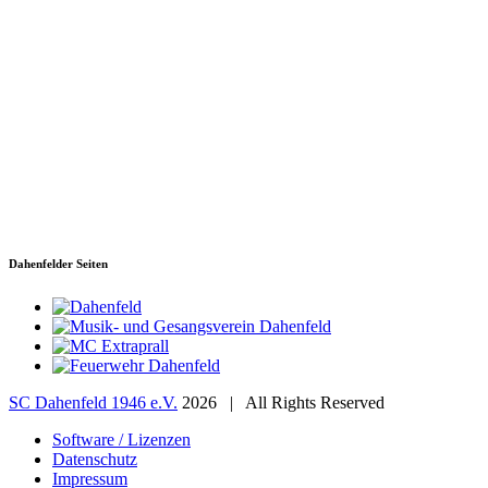
SC Dahenfeld 1946 e.V.
Ganzhornstraße 109
74172 Neckarsulm
Telefon: 0160 230 1108
E-Mail: info[at]sc-dahenfeld.de
Dahenfelder Seiten
SC Dahenfeld 1946 e.V.
2026 | All Rights Reserved
Software / Lizenzen
Datenschutz
Impressum