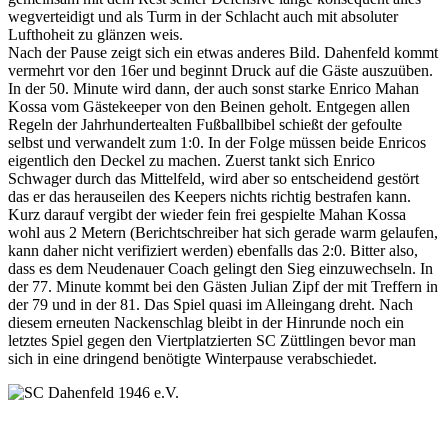
wegverteidigt und als Turm in der Schlacht auch mit absoluter
Lufthoheit zu glänzen weis.
Nach der Pause zeigt sich ein etwas anderes Bild. Dahenfeld kommt
vermehrt vor den 16er und beginnt Druck auf die Gäste auszuüben.
In der 50. Minute wird dann, der auch sonst starke Enrico Mahan
Kossa vom Gästekeeper von den Beinen geholt. Entgegen allen
Regeln der Jahrhundertealten Fußballbibel schießt der gefoulte
selbst und verwandelt zum 1:0. In der Folge müssen beide Enricos
eigentlich den Deckel zu machen. Zuerst tankt sich Enrico
Schwager durch das Mittelfeld, wird aber so entscheidend gestört
das er das herauseilen des Keepers nichts richtig bestrafen kann.
Kurz darauf vergibt der wieder fein frei gespielte Mahan Kossa
wohl aus 2 Metern (Berichtschreiber hat sich gerade warm gelaufen,
kann daher nicht verifiziert werden) ebenfalls das 2:0. Bitter also,
dass es dem Neudenauer Coach gelingt den Sieg einzuwechseln. In
der 77. Minute kommt bei den Gästen Julian Zipf der mit Treffern in
der 79 und in der 81. Das Spiel quasi im Alleingang dreht. Nach
diesem erneuten Nackenschlag bleibt in der Hinrunde noch ein
letztes Spiel gegen den Viertplatzierten SC Züttlingen bevor man
sich in eine dringend benötigte Winterpause verabschiedet.