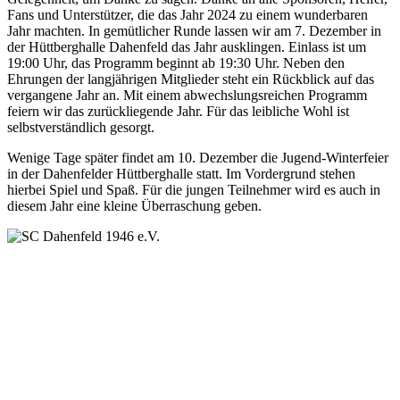
Fans und Unterstützer, die das Jahr 2024 zu einem wunderbaren
Jahr machten. In gemütlicher Runde lassen wir am 7. Dezember in
der Hüttberghalle Dahenfeld das Jahr ausklingen. Einlass ist um
19:00 Uhr, das Programm beginnt ab 19:30 Uhr. Neben den
Ehrungen der langjährigen Mitglieder steht ein Rückblick auf das
vergangene Jahr an. Mit einem abwechslungsreichen Programm
feiern wir das zurückliegende Jahr. Für das leibliche Wohl ist
selbstverständlich gesorgt.
Wenige Tage später findet am 10. Dezember die Jugend-Winterfeier
in der Dahenfelder Hüttberghalle statt. Im Vordergrund stehen
hierbei Spiel und Spaß. Für die jungen Teilnehmer wird es auch in
diesem Jahr eine kleine Überraschung geben.
SC Dahenfeld 1946 e.V.
Ganzhornstraße 109
74172 Neckarsulm
Telefon: 0160 230 1108
E-Mail: info[at]sc-dahenfeld.de