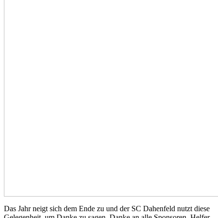
Das Jahr neigt sich dem Ende zu und der SC Dahenfeld nutzt diese
Gelegenheit, um Danke zu sagen. Danke an alle Sponsoren, Helfer,