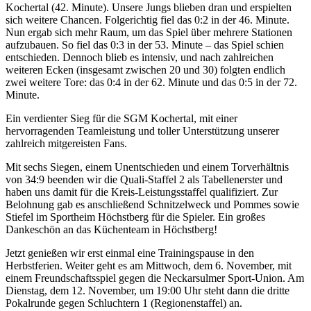
Kochertal (42. Minute). Unsere Jungs blieben dran und erspielten
sich weitere Chancen. Folgerichtig fiel das 0:2 in der 46. Minute.
Nun ergab sich mehr Raum, um das Spiel über mehrere Stationen
aufzubauen. So fiel das 0:3 in der 53. Minute – das Spiel schien
entschieden. Dennoch blieb es intensiv, und nach zahlreichen
weiteren Ecken (insgesamt zwischen 20 und 30) folgten endlich
zwei weitere Tore: das 0:4 in der 62. Minute und das 0:5 in der 72.
Minute.
Ein verdienter Sieg für die SGM Kochertal, mit einer
hervorragenden Teamleistung und toller Unterstützung unserer
zahlreich mitgereisten Fans.
Mit sechs Siegen, einem Unentschieden und einem Torverhältnis
von 34:9 beenden wir die Quali-Staffel 2 als Tabellenerster und
haben uns damit für die Kreis-Leistungsstaffel qualifiziert. Zur
Belohnung gab es anschließend Schnitzelweck und Pommes sowie
Stiefel im Sportheim Höchstberg für die Spieler. Ein großes
Dankeschön an das Küchenteam in Höchstberg!
Jetzt genießen wir erst einmal eine Trainingspause in den
Herbstferien. Weiter geht es am Mittwoch, dem 6. November, mit
einem Freundschaftsspiel gegen die Neckarsulmer Sport-Union. Am
Dienstag, dem 12. November, um 19:00 Uhr steht dann die dritte
Pokalrunde gegen Schluchtern 1 (Regionenstaffel) an.