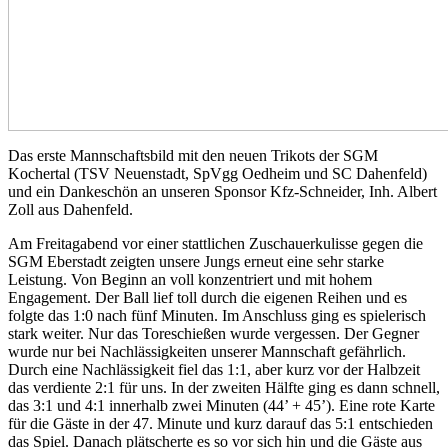
Das erste Mannschaftsbild mit den neuen Trikots der SGM
Kochertal (TSV Neuenstadt, SpVgg Oedheim und SC Dahenfeld)
und ein Dankeschön an unseren Sponsor Kfz-Schneider, Inh. Albert
Zoll aus Dahenfeld.
Am Freitagabend vor einer stattlichen Zuschauerkulisse gegen die
SGM Eberstadt zeigten unsere Jungs erneut eine sehr starke
Leistung. Von Beginn an voll konzentriert und mit hohem
Engagement. Der Ball lief toll durch die eigenen Reihen und es
folgte das 1:0 nach fünf Minuten. Im Anschluss ging es spielerisch
stark weiter. Nur das Toreschießen wurde vergessen. Der Gegner
wurde nur bei Nachlässigkeiten unserer Mannschaft gefährlich.
Durch eine Nachlässigkeit fiel das 1:1, aber kurz vor der Halbzeit
das verdiente 2:1 für uns. In der zweiten Hälfte ging es dann schnell,
das 3:1 und 4:1 innerhalb zwei Minuten (44’ + 45’). Eine rote Karte
für die Gäste in der 47. Minute und kurz darauf das 5:1 entschieden
das Spiel. Danach plätscherte es so vor sich hin und die Gäste aus