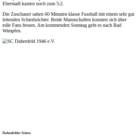
Eberstadt kamen noch zum 5:2.
Die Zuschauer sahen 60 Minuten klasse Fussball mit einem sehr gut
leitenden Schiedsrichter. Beide Mannschaften konnten sich über
tolle Fans freuen. Am kommenden Sonntag geht es nach Bad
Wimpfen.
SC Dahenfeld 1946 e.V.
Ganzhornstraße 109
74172 Neckarsulm
Telefon: 0160 230 1108
E-Mail: info[at]sc-dahenfeld.de
Dahenfelder Seiten