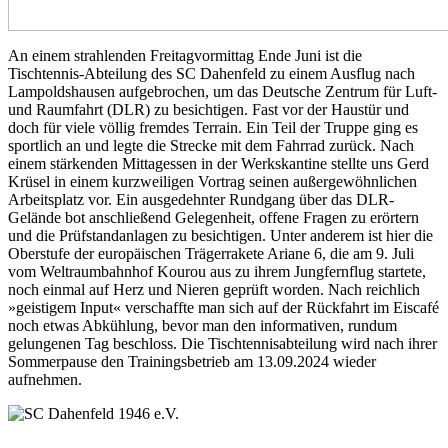
An einem strahlenden Freitagvormittag Ende Juni ist die
Tischtennis-Abteilung des SC Dahenfeld zu einem Ausflug nach
Lampoldshausen aufgebrochen, um das Deutsche Zentrum für Luft-
und Raumfahrt (DLR) zu besichtigen. Fast vor der Haustür und
doch für viele völlig fremdes Terrain. Ein Teil der Truppe ging es
sportlich an und legte die Strecke mit dem Fahrrad zurück. Nach
einem stärkenden Mittagessen in der Werkskantine stellte uns Gerd
Krüsel in einem kurzweiligen Vortrag seinen außergewöhnlichen
Arbeitsplatz vor. Ein ausgedehnter Rundgang über das DLR-
Gelände bot anschließend Gelegenheit, offene Fragen zu erörtern
und die Prüfstandanlagen zu besichtigen. Unter anderem ist hier die
Oberstufe der europäischen Trägerrakete Ariane 6, die am 9. Juli
vom Weltraumbahnhof Kourou aus zu ihrem Jungfernflug startete,
noch einmal auf Herz und Nieren geprüft worden. Nach reichlich
»geistigem Input« verschaffte man sich auf der Rückfahrt im Eiscafé
noch etwas Abkühlung, bevor man den informativen, rundum
gelungenen Tag beschloss. Die Tischtennisabteilung wird nach ihrer
Sommerpause den Trainingsbetrieb am 13.09.2024 wieder
aufnehmen.