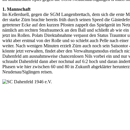
1. Mannschaft
Im Kellerduell, gegen die SGM Langenbrettach, dem sich die erste M
der starke Zürn brachte bereits früh durch seinen Speed die Gästedefe
getretener Ecke auf den kurzen Pfosten zappelt das Spielgerät im Ne
nämlich am rechten Strafraumeck an den Ball und schließt ab wie ein
jetzt ins Rollen. Polats Direktabnahme verpasst den Status Traumtor
wirkt aber erstmal von der Rolle und so schiebt auch Pelle nach ein
weiter. Nach wenigen Minuten erzielt Zürn auch noch sein Saisontor 
könnte jetzt verwalten, findet aber den Verwaltungsmodus einfach nic
Dahenfeld am ausnahmsweise chancenlosen Nils vorbei ein und nur wen
schraubt Dahenfeld dann aber nochmal auf 6:2 hoch und daran ändert 
Phasen wie hier zwischen 60 und 80 in Zukunft abgeklärter herunte
Neudenau/Siglingen reisen.
SC Dahenfeld 1946 e.V.
Ganzhornstraße 109
74172 Neckarsulm
Telefon: 0160 230 1108
E-Mail: info[at]sc-dahenfeld.de