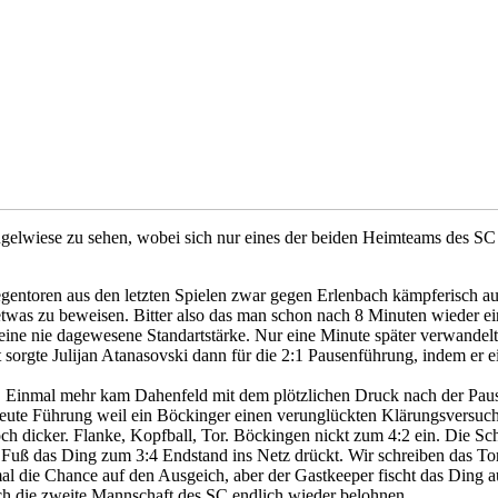
gelwiese zu sehen, wobei sich nur eines der beiden Heimteams des SC
Gegentoren aus den letzten Spielen zwar gegen Erlenbach kämpferisch a
twas zu beweisen. Bitter also das man schon nach 8 Minuten wieder 
h eine nie dagewesene Standartstärke. Nur eine Minute später verwand
t sorgte Julijan Atanasovski dann für die 2:1 Pausenführung, indem er 
. Einmal mehr kam Dahenfeld mit dem plötzlichen Druck nach der Pause
neute Führung weil ein Böckinger einen verunglückten Klärungsversuc
och dicker. Flanke, Kopfball, Tor. Böckingen nickt zum 4:2 ein. Die S
 Fuß das Ding zum 3:4 Endstand ins Netz drückt. Wir schreiben das To
 die Chance auf den Ausgeich, aber der Gastkeeper fischt das Ding aus
 die zweite Mannschaft des SC endlich wieder belohnen.