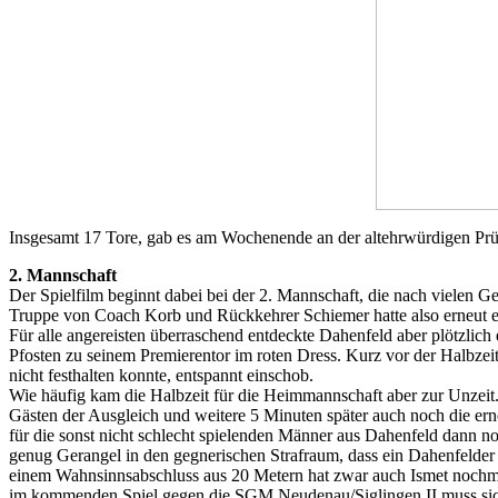
Insgesamt 17 Tore, gab es am Wochenende an der altehrwürdigen Prü
2. Mannschaft
Der Spielfilm beginnt dabei bei der 2. Mannschaft, die nach vielen 
Truppe von Coach Korb und Rückkehrer Schiemer hatte also erneut e
Für alle angereisten überraschend entdeckte Dahenfeld aber plötzlic
Pfosten zu seinem Premierentor im roten Dress. Kurz vor der Halbzei
nicht festhalten konnte, entspannt einschob.
Wie häufig kam die Halbzeit für die Heimmannschaft aber zur Unzeit
Gästen der Ausgleich und weitere 5 Minuten später auch noch die er
für die sonst nicht schlecht spielenden Männer aus Dahenfeld dann n
genug Gerangel in den gegnerischen Strafraum, dass ein Dahenfelder
einem Wahnsinnsabschluss aus 20 Metern hat zwar auch Ismet nochmal
im kommenden Spiel gegen die SGM Neudenau/Siglingen II muss sich