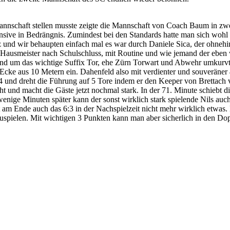
annschaft stellen musste zeigte die Mannschaft von Coach Baum in zwe
nsive in Bedrängnis. Zumindest bei den Standards hatte man sich wohl b
tz und wir behaupten einfach mal es war durch Daniele Sica, der ohne
 Hausmeister nach Schulschluss, mit Routine und wie jemand der eben 
 und um das wichtige Suffix Tor, ehe Zürn Torwart und Abwehr umkurvt 
er Ecke aus 10 Metern ein. Dahenfeld also mit verdienter und souverän
4 und dreht die Führung auf 5 Tore indem er den Keeper von Brettach ve
ht und macht die Gäste jetzt nochmal stark. In der 71. Minute schiebt 
ige Minuten später kann der sonst wirklich stark spielende Nils auch
am Ende auch das 6:3 in der Nachspielzeit nicht mehr wirklich etwas. 
rzuspielen. Mit wichtigen 3 Punkten kann man aber sicherlich in den