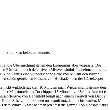
 mit 3 Punkten belohnen konnte.
uftrat die Überraschung gegen den Ligaprimus aber verpasste. Die
einen Rückstand nach defensivem Missverständnis hinnehmen musste.
elte Nico Krauss eine wunderschöne Ecke von Atli auf den kurzen
einen schön getretenen Freistoß von Hochadel, den der Gästekeeper
 nicht wirklich gut klar. 10 Minuten nach Wiederanpfiff gelang den
h über Maksimovic ins Tor chippte. 15 Minuten vor Schluss kommt es
chlussoffensive von Dahenfeld bringt nach einem Freistoß von Danny
r Dome Seitz zu und können uns damit trotzdem nichts kaufen. Mit
 dem Winkel. Zwar hat man jetzt fast die ganzen Top 4 bespielt aber