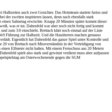
i Halbzeiten auch zwei Gesichter. Das Heimteam startete furios und
ei der zweiten inspirieren lassen, denn nach ebenfalls stark
hin einen Sahnetag erwischte. Knapp 20 Minuten später kommt dieser
weiß, was er tut. Dahenfeld war aber noch nicht fertig und kommt
und zum 3:0 einschiebt. Brettach klärt noch einmal auf der Linie
er 4:0 Führung zur Halbzeit. Und die Hausherren machen genauso
rlädt. Eigentlich hat Dahenfeld das ganze Spiel unter Kontrolle und
die 20 von Brettach nach Missverständnis in der Verteidigung von
 einen Elfmeter nicht halten. Mit einem Fernschuss aus 20 Metern
Dahenfeld spielt also stark und gewinnt verdient muss aber aufpassen
 Doppelspielstag am Osterwochenende gegen die SGM