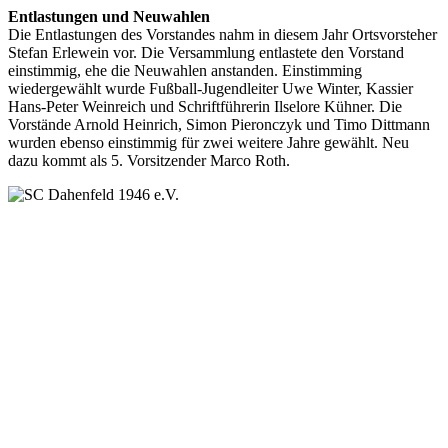
Entlastungen und Neuwahlen
Die Entlastungen des Vorstandes nahm in diesem Jahr Ortsvorsteher
Stefan Erlewein vor. Die Versammlung entlastete den Vorstand
einstimmig, ehe die Neuwahlen anstanden. Einstimming
wiedergewählt wurde Fußball-Jugendleiter Uwe Winter, Kassier
Hans-Peter Weinreich und Schriftführerin Ilselore Kühner. Die
Vorstände Arnold Heinrich, Simon Pieronczyk und Timo Dittmann
wurden ebenso einstimmig für zwei weitere Jahre gewählt. Neu
dazu kommt als 5. Vorsitzender Marco Roth.
SC Dahenfeld 1946 e.V.
Ganzhornstraße 109
74172 Neckarsulm
Telefon: 0160 230 1108
E-Mail: info[at]sc-dahenfeld.de