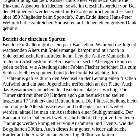
Tagesordnung standen. Kassier Hans-Peter Weinreich stellte die
Ein- und Ausgaben im ideellen, sowie im Geschäftsbereich vor. Bei
den Mitgliedern werden weiterhin Rekorde gebrochen und es sind
über 850 Mitglieder beim Sportclub. Zum Ende listete Hans-Peter
Weinreich die zahlreichen Sponsoren auf, denen einen großen Dank
gebührt.
Bericht der einzelnen Sparten
Bei den Fußballern gibt es ein paar Baustellen. Während die Jugend
wachsenden Alters mit Spielermangel kämpft und nur noch in
Spielgemeinschaften auftreten kann, liegt die Aktive Mannschaft
mitten im Abstiegskampf. Bei insgesamt sechs Absteigern kann es
jeden treffen, wie Abteilungsleiter Fabian Fischer berichtet. Bis zum
Schluss bleibt es spannend und jeder Punkt ist wichtig. Im
Tischtennis gab es durch den Wechsel an der Leitung einen frischen
Aufwind und ein paar Jugendliche treffen sich an der Platte. Auch
das Beisammensein neben der Tischtennisplatte ist wichtig. Die
Turner sind mit über 60 Kindern auch gut bestückt und stellen
insgesamt 17 Trainer- und Betreuerinnen. Die Fitnessabteilung bietet
auch für jede Altersklasse etwas und soll sogar noch erweitert
werden, aktuell ist man am Ausarbeiten einer Stuhlgymnastik. Der
Radsport ist in Dahenfeld weiter sehr beliebt. Die gut vorbereiteten
Trainings werden komplettiert von Ausfahrten und Events, wie die
Bogglharten 300km. Auch dieses Jahr gehen wieder zahlreiche
Radler auf die Straße um an einem Tag 300km zu fahren.