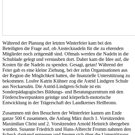
Während der Planung der letzten Winterfeier kam bei den
Beteiligten die Frage auf, ob Anstecknadeln für die zu ehrenden
Mitglieder noch zeitgemäß sind. Oftmals werden die Nadeln in die
Schublade gelegt und verstauben dort. Daher kam die Idee auf, die
Kosten für die Nadeln zu spenden. Gesagt, getan! Während der
Feier gab es eine kleine Ziehung, bei der zehn Organisationen aus
der Region die Möglichkeit hatten, die finanzielle Unterstützung zu
bekommen. Losfee Katrin Kühner zog die Astrid Lindgren Schule
aus Neckarsulm. Die Astrid-Lindgren-Schule ist ein
Sonderpädagogisches Bildungs- und Beratungszentrum mit den
Förderschwerpunkten geistige und körperlich-motorische
Entwicklung in der Trägerschaft des Landkreises Heilbronn.
Zusammen mit den Besuchern der Winterfeier kamen am Ende
ganze 500 € zusammen, die Anfang März durch 1. Vorsitzenden
Maximilian Christ und 2. Vorsitzenden Arnold Heinrich übergeben
wurden. Susanne Friedrich und Hans-Albrecht Fromm nahmen den
Scheck dankend entgegen und freuten sich über die Unterstützung.