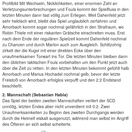
Profilbild Mit Wechseln, Nicklichkeiten, einer enormen Zahl an
Verletzungsunterbrechungen und Fouls kommt der Spielfluss in den
letzten Minuten dann fast völlig zum Erliegen. Weil Dahenfeld jetzt
sehr hektisch wird, bleibt das Spiel unglaublich zerfahren und
Amorbach kommt sogar nochmal gefährlich in den Strafraum, wo
Robin Thiele mit einer riskanten Grätsche einschreiten muss. Erst
nach dem Ende der regulären Spielzeit kommt Dahenfeld nochmal
zu Chancen und durch Marlon auch zum Ausgleich. Schlitzohrig
zirkelt der die Kugel mit einer direkten Ecke über den
unaufmerksamen Torwart ins Tor. Die letzten Minuten bleiben dann
den üblichen taktischen Fouls vorbehalten um den Punkt jetzt auch
über die Zeit zu retten. In den letzten Minuten bekommt gefühlt halb
Amorbach und Marius Hochadel nochmal gelb, bevor der letzte
Freistoß von Amorbach erfolglos verpufft und den 2:2 Endstand
beschließt.
2. Mannschaft (Sebastian Habla)
Das Spiel der beiden zweiten Mannschaften verliert der SCD
unnötig, letzten Endes aber nicht unverdient mit 0:2. Zwei
Unaufmerksamkeiten zu Beginn des zweiten Durchgangs werden
durch die Heimelf eiskalt ausgenutzt, während man selbst im Angriff
des Öfteren an sich selbst scheiterte.