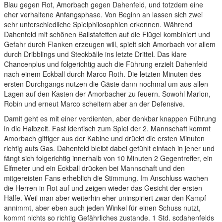
Blau gegen Rot, Amorbach gegen Dahenfeld, und totzdem eine
eher verhaltene Anfangsphase. Von Beginn an lassen sich zwei
sehr unterschiedliche Spielphilosophien erkennen. Während
Dahenfeld mit schönen Ballstafetten auf die Flügel kombiniert und
Gefahr durch Flanken erzeugen will, spielt sich Amorbach vor allem
durch Dribblings und Steckbälle ins letzte Drittel. Das klare
Chancenplus und folgerichtig auch die Führung erzielt Dahenfeld
nach einem Eckball durch Marco Roth. Die letzten Minuten des
ersten Durchgangs nutzen die Gäste dann nochmal um aus allen
Lagen auf den Kasten der Amorbacher zu feuern. Sowohl Marlon,
Robin und erneut Marco scheitern aber an der Defensive.
Damit geht es mit einer verdienten, aber denkbar knappen Führung
in die Halbzeit. Fast identisch zum Spiel der 2. Mannschaft kommt
Amorbach giftiger aus der Kabine und drückt die ersten Minuten
richtig aufs Gas. Dahenfeld bleibt dabei gefühlt einfach in jener und
fängt sich folgerichtig innerhalb von 10 Minuten 2 Gegentreffer, ein
Elfmeter und ein Eckball drücken bei Mannschaft und den
mitgereisten Fans erheblich die Stimmung. Im Anschluss wachen
die Herren in Rot auf und zeigen wieder das Gesicht der ersten
Hälfe. Weil man aber weiterhin eher uninspiriert zwar den Kampf
annimmt, aber eben auch jeden Winkel für einen Schuss nutzt,
kommt nichts so richtig Gefährliches zustande. 1 Std. scdahenfelds