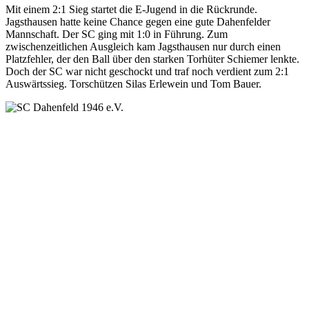
Mit einem 2:1 Sieg startet die E-Jugend in die Rückrunde.
Jagsthausen hatte keine Chance gegen eine gute Dahenfelder
Mannschaft. Der SC ging mit 1:0 in Führung. Zum
zwischenzeitlichen Ausgleich kam Jagsthausen nur durch einen
Platzfehler, der den Ball über den starken Torhüter Schiemer lenkte.
Doch der SC war nicht geschockt und traf noch verdient zum 2:1
Auswärtssieg. Torschützen Silas Erlewein und Tom Bauer.
SC Dahenfeld 1946 e.V.
Ganzhornstraße 109
74172 Neckarsulm
Telefon: 0160 230 1108
E-Mail: info[at]sc-dahenfeld.de