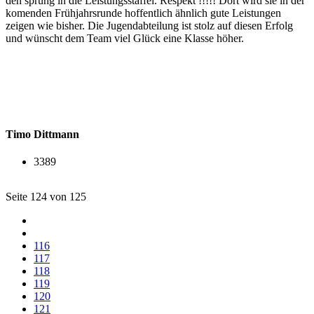
den sprung in die Leistungsstaffel. Respekt !!!!! Dort wird sie in der
komenden Frühjahrsrunde hoffentlich ähnlich gute Leistungen
zeigen wie bisher. Die Jugendabteilung ist stolz auf diesen Erfolg
und wünscht dem Team viel Glück eine Klasse höher.
Timo Dittmann
3389
Seite 124 von 125
116
117
118
119
120
121