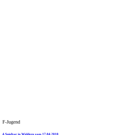
F-Jugend
4.Spieltag in Widdern vom 17.04.2010