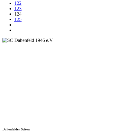
122
123
124
125
SC Dahenfeld 1946 e.V.
Ganzhornstraße 109
74172 Neckarsulm
Telefon: 0160 230 1108
E-Mail: info[at]sc-dahenfeld.de
Dahenfelder Seiten