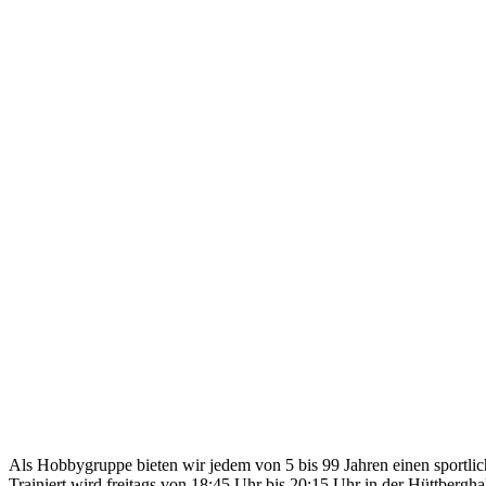
Als Hobbygruppe bieten wir jedem von 5 bis 99 Jahren einen sportlic
Trainiert wird freitags von 18:45 Uhr bis 20:15 Uhr in der Hüttber