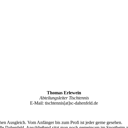
Thomas Erlewein
Abteilungsleiter Tischtennis
E-Mail: tischtennis[at]sc-dahenfeld.de
hen Ausgleich. Vom Anfänger bis zum Profi ist jeder gerne gesehen.
ghalle Dahenfeld. Anschließend sitzt man noch gemeinsam im Sportheim