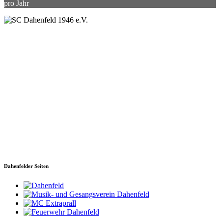
pro Jahr
SC Dahenfeld 1946 e.V.
Ganzhornstraße 109
74172 Neckarsulm
Telefon: 0160 230 1108
E-Mail: info[at]sc-dahenfeld.de
Dahenfelder Seiten