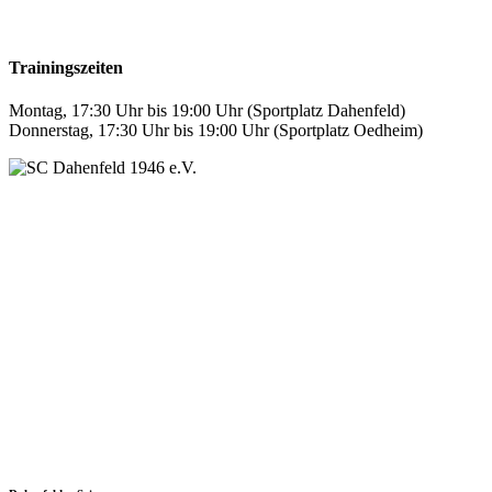
Trainingszeiten
Montag, 17:30 Uhr bis 19:00 Uhr (Sportplatz Dahenfeld)
Donnerstag, 17:30 Uhr bis 19:00 Uhr (Sportplatz Oedheim)
SC Dahenfeld 1946 e.V.
Ganzhornstraße 109
74172 Neckarsulm
Telefon: 0160 230 1108
E-Mail: info[at]sc-dahenfeld.de