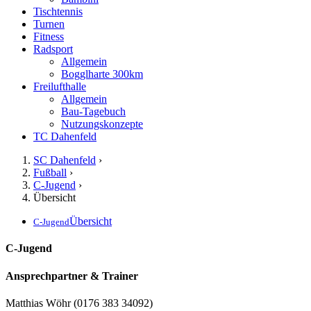
Tischtennis
Turnen
Fitness
Radsport
Allgemein
Bogglharte 300km
Freilufthalle
Allgemein
Bau-Tagebuch
Nutzungskonzepte
TC Dahenfeld
SC Dahenfeld
›
Fußball
›
C-Jugend
›
Übersicht
Übersicht
C-Jugend
C-Jugend
Ansprechpartner & Trainer
Matthias Wöhr (0176 383 34092)